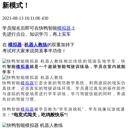
新模式！
2021-08-13 16:11:06
430
学员报名后即可在快鸭智能
模拟器
上
先进行点位、知识学习，再上实车
在
模拟器
+
机器人教练
的双重加持下
考试对大家来说简直事半功倍！
相比传统的现场实地学车，快
鸭
智能
模拟器
就是一个超级智能驾驶训练场，学员在室内就能
学车！
快鸭智能
模拟器
它是全新的驾培教学系统，利用虚拟的现实仿
真技术，还原真实的驾驶训练环境。学员通过真实的操作部件
与虚拟的驾驶场景进行学车训练，学习驾驶技能的同时，养成
良好的驾驶习惯。
快鸭智能
模拟器
被学员称为“学车游戏机”，学车就像玩游戏通
关！
“电竞式闯关，吃鸡般快乐”!