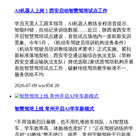
AI机器人上岗！西安启动智慧驾培试点工作
学员无需人工跟车指导，AI机器人教练全程语音提示、
智能纠错，自动记录训练数据……近日，陕西省西安市
开启智慧驾培试点建设，首批试点场地内一派崭新实训
景象。今年5月，《机动车驾驶员培训机构业务条件》
《机动车驾驶员培训教练场技术要求》正式实施。紧扣
新标准落地契机，西安市交通运输综合执法支队（简称
西安交通运输执法支队）择优选取2家优质驾培机构开展
首批智慧驾培试点工作，破解传统驾培教学标准不一、
服务供给不均
2026-07-09
wsc858
20
智慧驾培上线 常州开启AI学车新模式
“不用顶着烈日暴晒，也不用扎堆抢车排队，AI智慧练
车，学车效率高，体验感也变好了！”正在驾校训练的学
员对“AI教练”赞不绝口。据悉，常州宇顺驾校于日前率