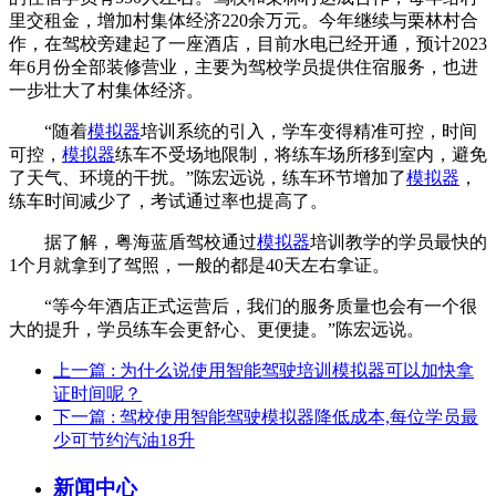
里交租金，增加村集体经济220余万元。今年继续与栗林村合
作，在驾校旁建起了一座酒店，目前水电已经开通，预计2023
年6月份全部装修营业，主要为驾校学员提供住宿服务，也进
一步壮大了村集体经济。
“随着
模拟器
培训系统的引入，学车变得精准可控，时间
可控，
模拟器
练车不受场地限制，将练车场所移到室内，避免
了天气、环境的干扰。”陈宏远说，练车环节增加了
模拟器
，
练车时间减少了，考试通过率也提高了。
据了解，粤海蓝盾驾校通过
模拟器
培训教学的学员最快的
1个月就拿到了驾照，一般的都是40天左右拿证。
“等今年酒店正式运营后，我们的服务质量也会有一个很
大的提升，学员练车会更舒心、更便捷。”陈宏远说。
上一篇
: 为什么说使用智能驾驶培训模拟器可以加快拿
证时间呢？
下一篇
: 驾校使用智能驾驶模拟器降低成本,每位学员最
少可节约汽油18升
新闻中心