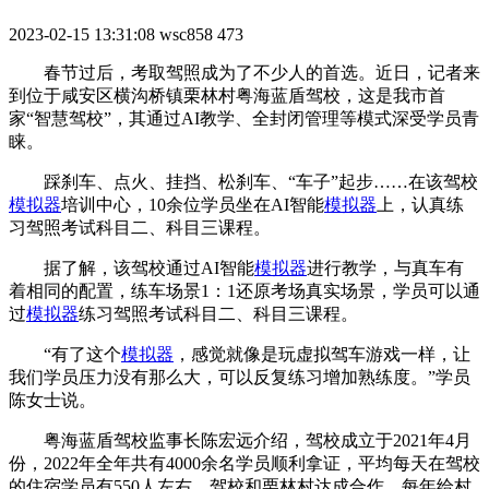
2023-02-15 13:31:08
wsc858
473
春节过后，考取驾照成为了不少人的首选。近日，记者来
到位于咸安区横沟桥镇栗林村粤海蓝盾驾校，这是我市首
家“智慧驾校”，其通过AI教学、全封闭管理等模式深受学员青
睐。
踩刹车、点火、挂挡、松刹车、“车子”起步……在该驾校
模拟器
培训中心，10余位学员坐在AI智能
模拟器
上，认真练
习驾照考试科目二、科目三课程。
据了解，该驾校通过AI智能
模拟器
进行教学，与真车有
着相同的配置，练车场景1：1还原考场真实场景，学员可以通
过
模拟器
练习驾照考试科目二、科目三课程。
“有了这个
模拟器
，感觉就像是玩虚拟驾车游戏一样，让
我们学员压力没有那么大，可以反复练习增加熟练度。”学员
陈女士说。
粤海蓝盾驾校监事长陈宏远介绍，驾校成立于2021年4月
份，2022年全年共有4000余名学员顺利拿证，平均每天在驾校
的住宿学员有550人左右。驾校和栗林村达成合作，每年给村