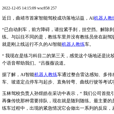
2022-12-05 14:15:09
wsc858
257
近日，曲靖市首家智能驾校成功落地沾益，AI
机器人教
“已自动刹车，前方障碍，请拉紧手刹，挂空挡。解除刹
练。与以往不同的是，教练车里并没有教练员坐在副驾
就是刚上线运行不久的AI智能
机器人教练
车。
“ 我现在是练习科目二的第三天，感觉这个场地还是
个语音帮助我们。”吕薇薇说道。
据了解，AI智能
机器人教练
车通过整合雷达感知、多传
车、坡道定点停车与起步、直角转弯、曲线行驶等考试
玉林驾校负责人孙煜皓在采访中表示，“ 我们公司首批引
再像传统那种需要排队，现在就是随到随练。最主要的是
练车过程中，出现的紧急情况它会做出一系列的反应，