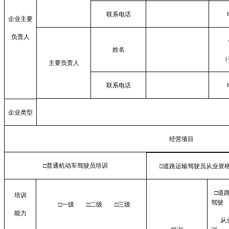
联系电话
企业主要
负责人
姓名
（
主要负责人
联系电话
企业类型
经营项目
□普通机动车驾驶员培训
□道路运输驾驶员从业资
□道
培训
驾驶
□一级
□二级
□三级
能力
从