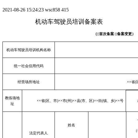
2021-08-26 15:24:23
wsc858
415
机动车驾驶员培训备案表
（
□首次备案
□备案变更）
机动车驾驶员培训机构名称
统一社会信用代码
经营场所地址
××省
(
教练场地
××省
(
区、市
)
××市
(
州
)
××县
(
市、区
)
××街
(
镇、乡
)
××号
址
姓名
（
法定代表人