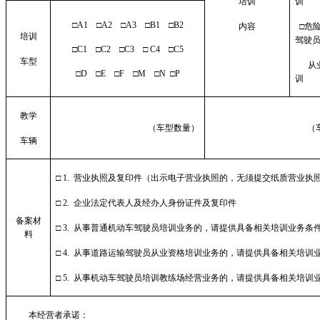
培训
训
□
A1
□
A2
□
A3
□
B1
□
B2
内容
□危
培训
驾驶
□
C1
□
C2
□
C3
□
C4
□
C5
车型
从
□
D
□
E
□
F
□
M
□
N
□
P
训
教学
（车型数量）
（
车辆
□
1.
营业执照及复印件（出示电子营业执照的，无须提交纸质营业执
□
2.
企业法定代表人及经办人身份证件及复印件
备案材
□
3.
从事普通机动车驾驶员培训业务的，请提供具备相关培训业务条
料
□
4.
从事道路运输驾驶员从业资格培训业务的，请提供具备相关培训
□
5.
从事机动车驾驶员培训教练场经营业务的，请提供具备相关培训
本经营者承诺：