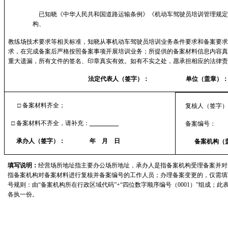
已知晓《中华人民共和国道路运输条例》《机动车驾驶员培训管理规
构、
教练场技术要求等相关标准，知晓从事机动车驾驶员培训业务条件要求和备案要求
求，在完成备案后严格按照备案事项开展培训业务；所提供的备案材料信息内容真
重大遗漏，所有文件的签名、印章真实有效。如有不实之处，愿承担相应的法律责
法定代表人（签字）：
单位（盖章）
□
备案材料齐全；
复核人（签字）
□
备案材料不齐全，请补充：
备案编号：
承办人（签字）：
年
月
日
备案机构（盖
填写说明：
经营场所地址指主要办公场所地址，承办人是指备案机构受理备案并对
指备案机构对备案材料进行复核并备案编号的工作人员；办理备案变更的，仅需填
号规则：由“备案机构所在行政区域代码”
+“
四位数字顺序编号（
0001
）”组成；此
各执一份。