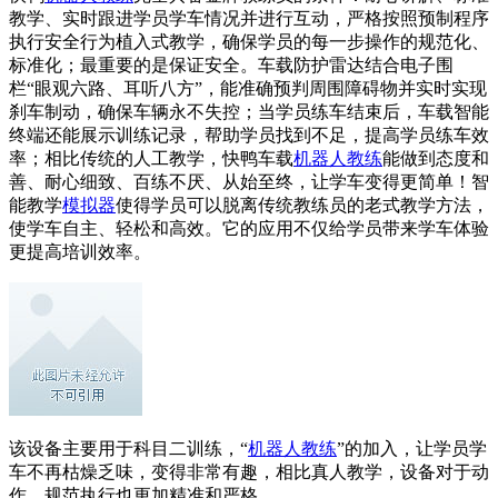
教学、实时跟进学员学车情况并进行互动，严格按照预制程序
执行安全行为植入式教学，确保学员的每一步操作的规范化、
标准化；最重要的是保证安全。车载防护雷达结合电子围
栏“眼观六路、耳听八方”，能准确预判周围障碍物并实时实现
刹车制动，确保车辆永不失控；当学员练车结束后，车载智能
终端还能展示训练记录，帮助学员找到不足，提高学员练车效
率；相比传统的人工教学，快鸭车载
机器人教练
能做到态度和
善、耐心细致、百练不厌、从始至终，让学车变得更简单！智
能教学
模拟器
使得学员可以脱离传统教练员的老式教学方法，
使学车自主、轻松和高效。它的应用不仅给学员带来学车体验
更提高培训效率。
该设备主要用于科目二训练，“
机器人教练
”的加入，让学员学
车不再枯燥乏味，变得非常有趣，相比真人教学，设备对于动
作、规范执行也更加精准和严格。