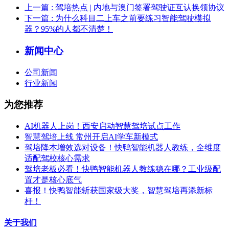
上一篇
: 驾培热点 | 内地与澳门签署驾驶证互认换领协议
下一篇
: 为什么科目二上车之前要练习智能驾驶模拟
器？95%的人都不清楚！
新闻中心
公司新闻
行业新闻
为您推荐
AI机器人上岗！西安启动智慧驾培试点工作
智慧驾培上线 常州开启AI学车新模式
驾培降本增效选对设备！快鸭智能机器人教练，全维度
适配驾校核心需求
驾培老板必看！快鸭智能机器人教练稳在哪？工业级配
置才是核心底气
喜报！快鸭智能斩获国家级大奖，智慧驾培再添新标
杆！
关于我们